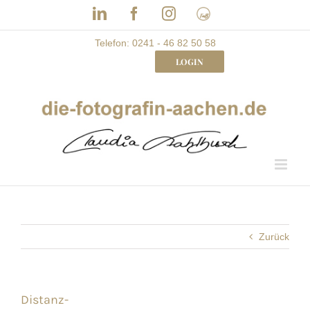
Skip
LinkedIn
Facebook
Instagram
Frau
to
mit
Bizz
content
Telefon: 0241 - 46 82 50 58
LOGIN
Zurück
Distanz-