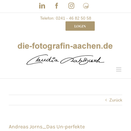
Skip
LinkedIn
Facebook
Instagram
Frau
to
mit
Bizz
content
Telefon: 0241 - 46 82 50 58
LOGIN
Zurück
Andreas Jorns_Das Un-perfekte