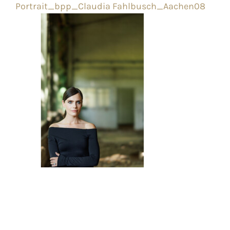
Portrait_bpp_Claudia Fahlbusch_Aachen08