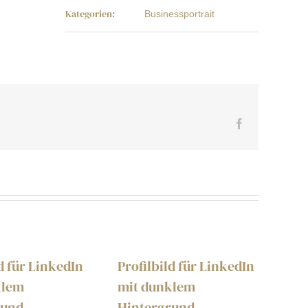
Kategorien:
Businessportrait
Facebook
ld für LinkedIn
Profilbild für LinkedIn
Bus
klem
mit dunklem
Aa
rund
Hintergrund