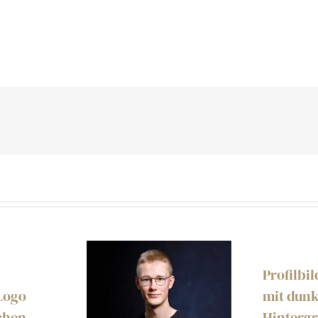
Profilbi
Logo
mit dun
chen
Hinterg