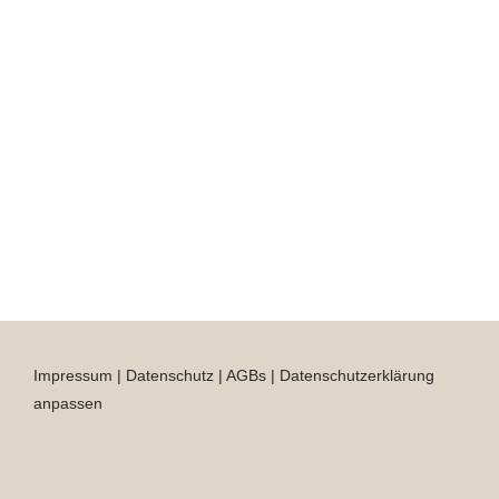
Impressum
|
Datenschutz
|
AGBs
|
Datenschutzerklärung
anpassen