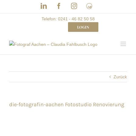
Skip
LinkedIn
Facebook
Instagram
Frau
to
mit
Bizz
content
Telefon: 0241 - 46 82 50 58
LOGIN
Zurück
die-fotografin-aachen Fotostudio Renovierung