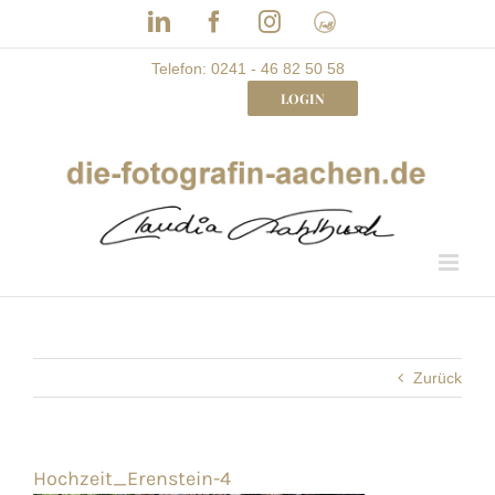
Skip
LinkedIn
Facebook
Instagram
Frau
to
mit
Bizz
content
Telefon: 0241 - 46 82 50 58
LOGIN
Zurück
Hochzeit_Erenstein-4