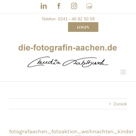
Skip
LinkedIn
Facebook
Instagram
Frau
to
mit
Bizz
content
Telefon: 0241 - 46 82 50 58
LOGIN
Zurück
fotografaachen_fotoaktion_weihnachten_kinder