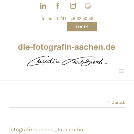
Skip
LinkedIn
Facebook
Instagram
Frau
to
mit
Bizz
content
Telefon: 0241 - 46 82 50 58
LOGIN
Zurück
fotografin-aachen_fotostudio