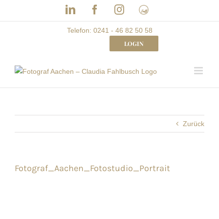
Skip
LinkedIn
Facebook
Instagram
Frau
to
mit
Bizz
content
Telefon: 0241 - 46 82 50 58
LOGIN
Zurück
Fotograf_Aachen_Fotostudio_Portrait