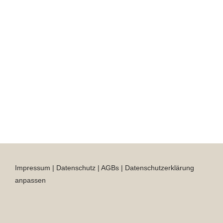
Impressum
|
Datenschutz
|
AGBs
|
Datenschutzerklärung
anpassen