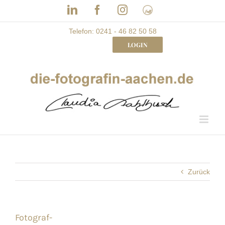
Skip
LinkedIn
Facebook
Instagram
Frau
to
mit
Bizz
content
Telefon: 0241 - 46 82 50 58
LOGIN
Zurück
Fotograf-