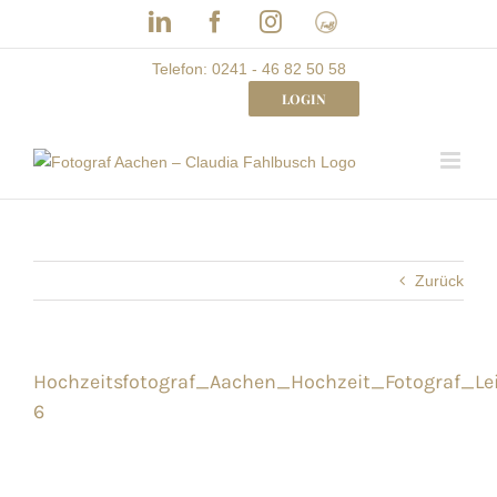
Skip
LinkedIn
Facebook
Instagram
Frau
to
mit
Bizz
content
Telefon: 0241 - 46 82 50 58
LOGIN
Zurück
Hochzeitsfotograf_Aachen_Hochzeit_Fotograf_Lei
6