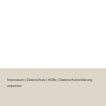
Impressum
|
Datenschutz
|
AGBs
|
Datenschutzerklärung
anpassen