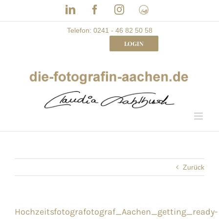
Skip
LinkedIn
Facebook
Instagram
Frau
to
mit
Bizz
content
Telefon: 0241 - 46 82 50 58
LOGIN
Zurück
Hochzeitsfotografotograf_Aachen_getting_ready-