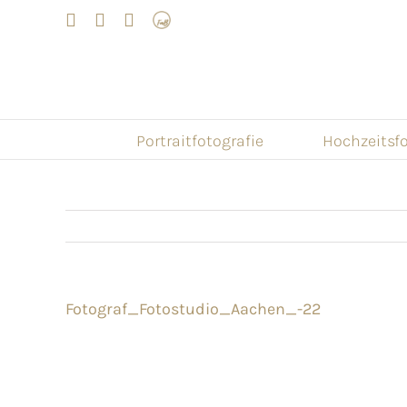
Skip
LinkedIn
Facebook
Instagram
Frau
to
mit
Bizz
content
Portraitfotografie
Hochzeitsfo
Fotograf_Fotostudio_Aachen_-22