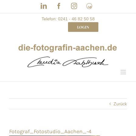
Skip
LinkedIn
Facebook
Instagram
Frau
to
mit
Bizz
content
Telefon: 0241 - 46 82 50 58
LOGIN
Zurück
Fotograf_Fotostudio_Aachen_-4