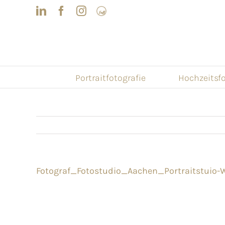
Skip
LinkedIn
Facebook
Instagram
Frau
to
mit
Bizz
content
Portraitfotografie
Hochzeitsfo
Fotograf_Fotostudio_Aachen_Portraitstuio