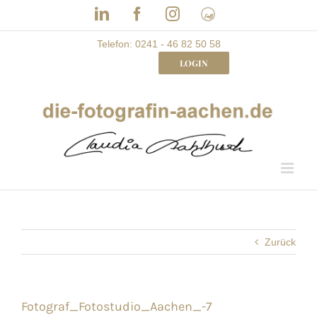
Skip
LinkedIn
Facebook
Instagram
Frau
to
mit
Bizz
content
Telefon: 0241 - 46 82 50 58
LOGIN
Zurück
Fotograf_Fotostudio_Aachen_-7