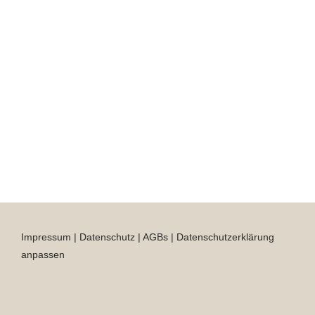
Impressum
|
Datenschutz
|
AGBs
|
Datenschutzerklärung
anpassen