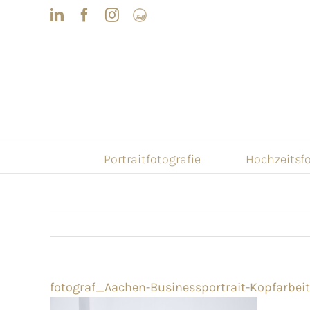
Skip
LinkedIn
Facebook
Instagram
Frau
to
mit
Bizz
content
Portraitfotografie
Hochzeitsfo
fotograf_Aachen-Businessportrait-Kopfarbeit