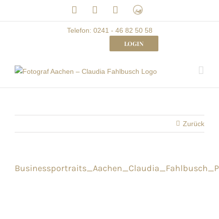
Skip
LinkedIn
Facebook
Instagram
Frau
to
mit
Bizz
content
Telefon: 0241 - 46 82 50 58
LOGIN
Zurück
Businessportraits_Aachen_Claudia_Fahlbusch_Pr