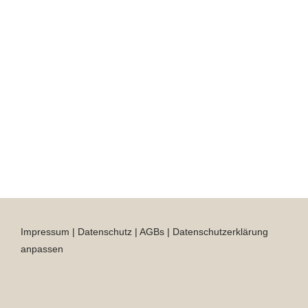
Impressum
|
Datenschutz
|
AGBs
|
Datenschutzerklärung
anpassen