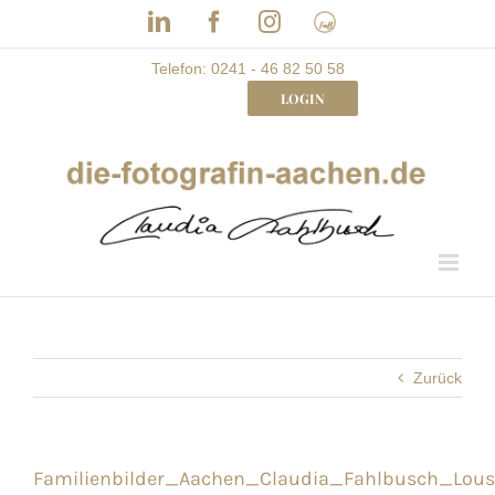
Skip
LinkedIn
Facebook
Instagram
Frau
to
mit
Bizz
content
Telefon: 0241 - 46 82 50 58
LOGIN
Zurück
Familienbilder_Aachen_Claudia_Fahlbusch_Lou