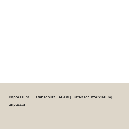
Impressum
|
Datenschutz
|
AGBs
|
Datenschutzerklärung
anpassen