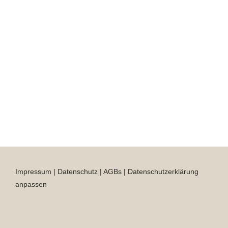
Impressum
|
Datenschutz
|
AGBs
|
Datenschutzerklärung
anpassen