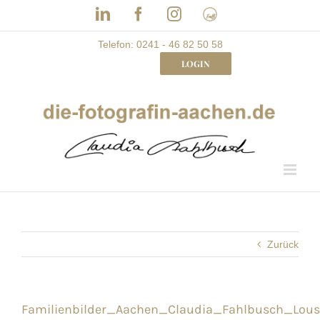
Skip
LinkedIn
Facebook
Instagram
Frau
to
mit
Bizz
content
Telefon: 0241 - 46 82 50 58
LOGIN
Zurück
Familienbilder_Aachen_Claudia_Fahlbusch_Lous