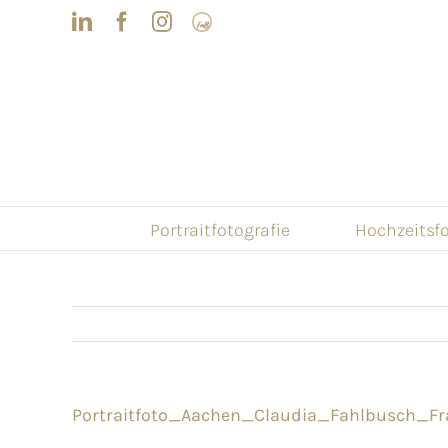
Skip
LinkedIn
Facebook
Instagram
Frau
to
mit
Bizz
content
Portraitfotografie
Hochzeitsfo
Portraitfoto_Aachen_Claudia_Fahlbusch_Fr