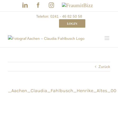
Skip
LinkedIn
Facebook
Instagram
Frau
to
mit
Bizz
content
Telefon: 0241 - 46 82 50 58
LOGIN
Zurück
_Aachen_Claudia_Fahlbusch_Henrike_Altes_00