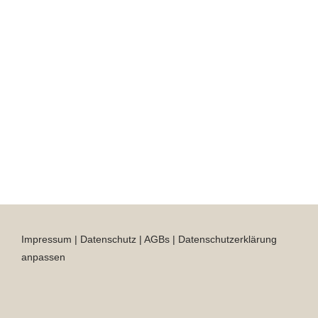
Impressum
|
Datenschutz
|
AGBs
|
Datenschutzerklärung
anpassen