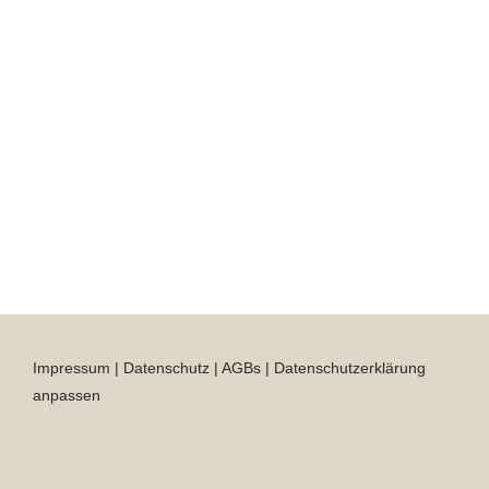
Impressum
|
Datenschutz
|
AGBs
|
Datenschutzerklärung
anpassen