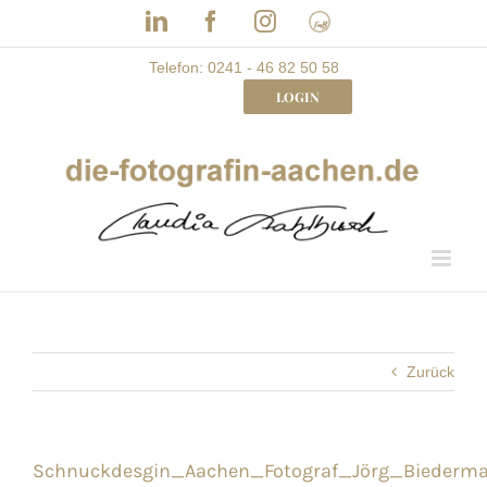
Skip
LinkedIn
Facebook
Instagram
Frau
to
mit
Bizz
content
Telefon: 0241 - 46 82 50 58
LOGIN
Zurück
Schnuckdesgin_Aachen_Fotograf_Jörg_Biederm