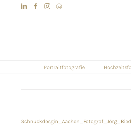
Skip
LinkedIn
Facebook
Instagram
Frau
to
mit
Bizz
content
Portraitfotografie
Hochzeitsfo
Schnuckdesgin_Aachen_Fotograf_Jörg_Bie