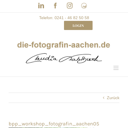
Skip
LinkedIn
Facebook
Instagram
Frau
to
mit
Bizz
content
Telefon: 0241 - 46 82 50 58
LOGIN
Zurück
bpp_workshop_fotografin_aachen05