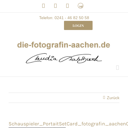
Skip
LinkedIn
Facebook
Instagram
Frau
to
mit
Bizz
content
Telefon: 0241 - 46 82 50 58
LOGIN
Zurück
Schauspieler_PortaitSetCard_fotografin_aachen