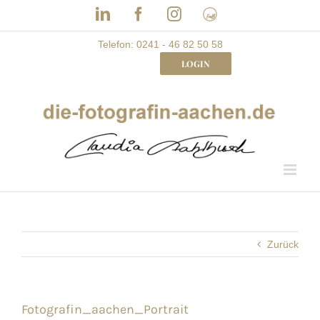
Skip
LinkedIn
Facebook
Instagram
Frau
to
mit
Bizz
content
Telefon: 0241 - 46 82 50 58
LOGIN
Zurück
Fotografin_aachen_Portrait