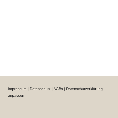
Impressum
|
Datenschutz
|
AGBs
|
Datenschutzerklärung
anpassen