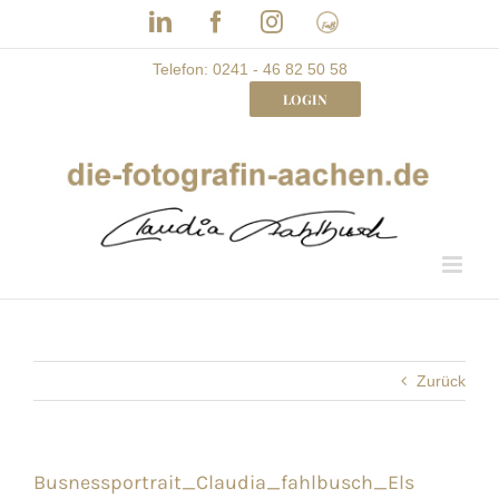
Skip
LinkedIn
Facebook
Instagram
Frau
to
mit
Bizz
content
Telefon: 0241 - 46 82 50 58
LOGIN
Zurück
Busnessportrait_Claudia_fahlbusch_Els