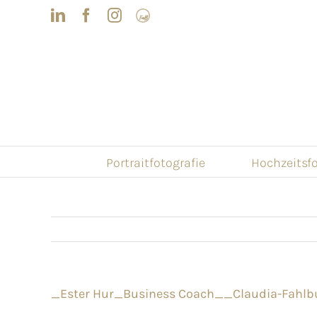
Skip
LinkedIn
Facebook
Instagram
Frau
to
mit
Bizz
content
Portraitfotografie
Hochzeitsfo
_Ester Hur_Business Coach__Claudia-Fahl