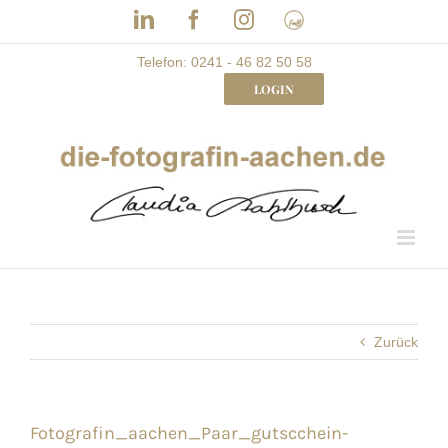
Skip
LinkedIn
Facebook
Instagram
Frau
to
mit
Bizz
content
Telefon: 0241 - 46 82 50 58
LOGIN
Zurück
Fotografin_aachen_Paar_gutscchein-