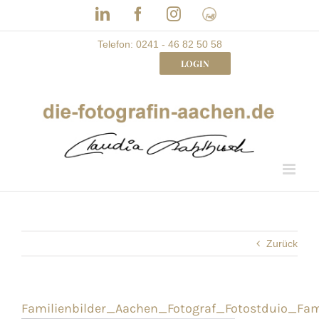
Skip
LinkedIn
Facebook
Instagram
Frau
to
mit
Bizz
content
Telefon: 0241 - 46 82 50 58
LOGIN
Zurück
Familienbilder_Aachen_Fotograf_Fotostduio_Fami