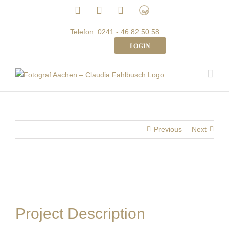
Skip
LinkedIn
Facebook
Instagram
Frau
to
mit
Bizz
content
Telefon: 0241 - 46 82 50 58
LOGIN
Previous
Next
Project Description