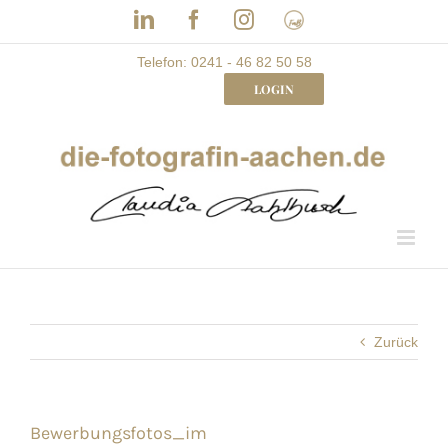
Skip
LinkedIn
Facebook
Instagram
Frau
to
mit
Bizz
content
Telefon: 0241 - 46 82 50 58
LOGIN
Zurück
Bewerbungsfotos_im