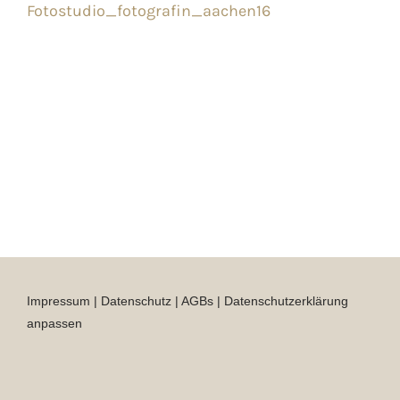
Fotostudio_fotografin_aachen16
Impressum
|
Datenschutz
|
AGBs
|
Datenschutzerklärung
anpassen