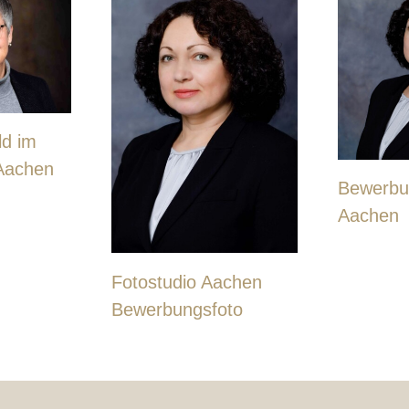
ld im
 Aachen
Bewerbu
Aachen
Fotostudio Aachen
Bewerbungsfoto