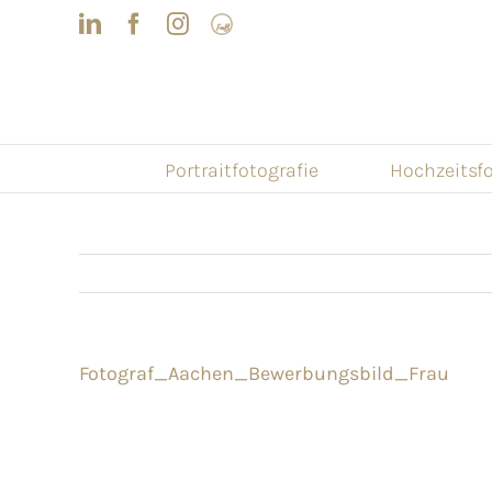
Skip
LinkedIn
Facebook
Instagram
Frau
to
mit
Bizz
content
Portraitfotografie
Hochzeitsfo
Fotograf_Aachen_Bewerbungsbild_Frau