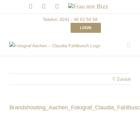
Skip
LinkedIn
Facebook
Instagram
Frau
to
mit
Bizz
content
Telefon: 0241 - 46 82 50 58
LOGIN
Zurück
Brandshooting_Aachen_Fotograf_Claudia_Fahlbus