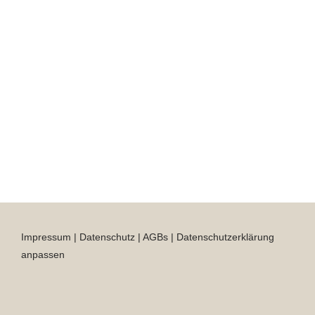
Impressum
|
Datenschutz
|
AGBs
|
Datenschutzerklärung
anpassen