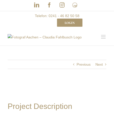
Skip
LinkedIn
Facebook
Instagram
Frau
to
mit
Bizz
content
Telefon: 0241 - 46 82 50 58
LOGIN
Previous
Next
Project Description