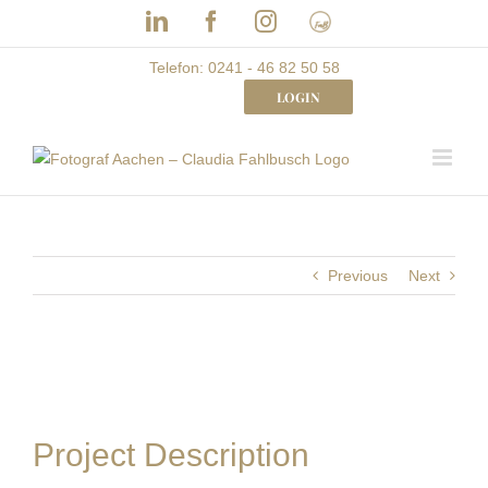
Skip
LinkedIn
Facebook
Instagram
Frau
to
mit
Bizz
content
Telefon: 0241 - 46 82 50 58
LOGIN
Previous
Next
Project Description