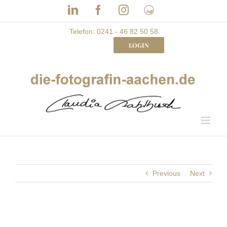
Skip
LinkedIn
Facebook
Instagram
Frau
to
mit
Bizz
content
Telefon: 0241 - 46 82 50 58
LOGIN
Previous
Next