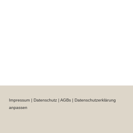
Impressum
|
Datenschutz
|
AGBs
|
Datenschutzerklärung
anpassen