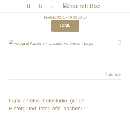
Skip
LinkedIn
Facebook
Instagram
Frau
to
mit
Bizz
content
Telefon: 0241 - 46 82 50 58
LOGIN
Zurück
Familienfotos_Fotostudio_grauer
Hintergrund_fotografin_aachen01