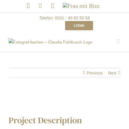
Skip
LinkedIn
Facebook
Instagram
Frau
to
mit
Bizz
content
Telefon: 0241 - 46 82 50 58
LOGIN
Previous
Next
Project Description