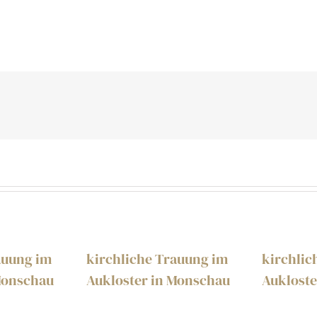
auung im
kirchliche Trauung im
kirchlic
Monschau
Aukloster in Monschau
Aukloste