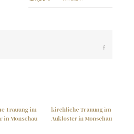
Facebook
he Trauung im
kirchliche Trauung im
ki
r in Monschau
Aukloster in Monschau
Au