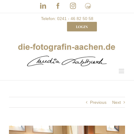
Skip
LinkedIn
Facebook
Instagram
Frau
to
mit
Bizz
content
Telefon: 0241 - 46 82 50 58
LOGIN
Previous
Next