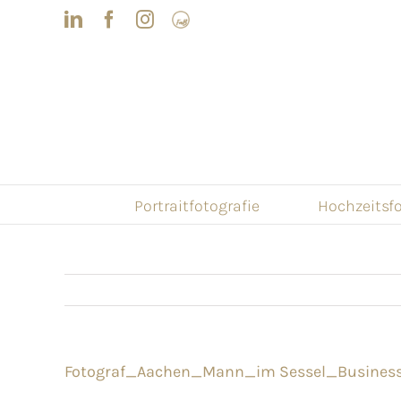
Skip
LinkedIn
Facebook
Instagram
Frau
to
mit
Bizz
content
Portraitfotografie
Hochzeitsfo
Fotograf_Aachen_Mann_im Sessel_Businessf