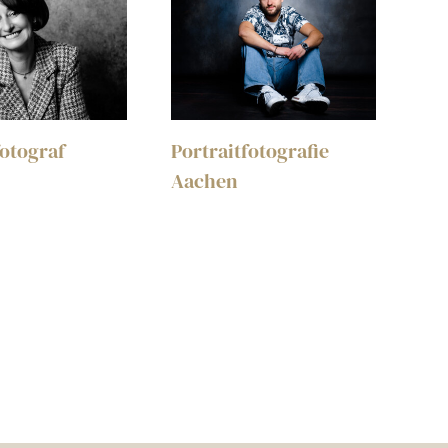
fotograf
Portraitfotografie
Aachen
Por
Fot
Fot