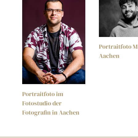
Portraitfoto 
Aachen
Portraitfoto im
Fotostudio der
Fotografin in Aachen