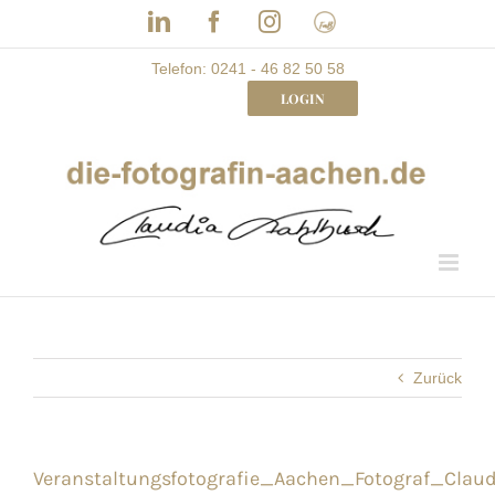
Skip
LinkedIn
Facebook
Instagram
Frau
to
mit
Bizz
content
Telefon: 0241 - 46 82 50 58
LOGIN
Zurück
Veranstaltungsfotografie_Aachen_Fotograf_Clau