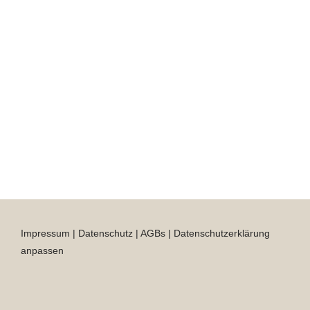
Impressum
|
Datenschutz
|
AGBs
|
Datenschutzerklärung
anpassen