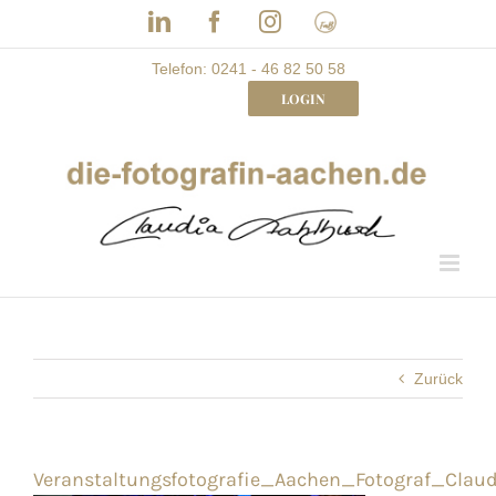
Skip
LinkedIn
Facebook
Instagram
Frau
to
mit
Bizz
content
Telefon: 0241 - 46 82 50 58
LOGIN
Zurück
Veranstaltungsfotografie_Aachen_Fotograf_Clau