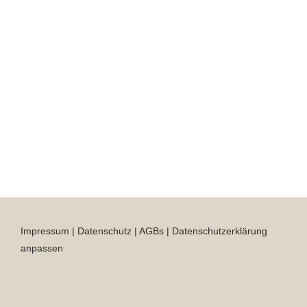
Impressum
|
Datenschutz
|
AGBs
|
Datenschutzerklärung
anpassen