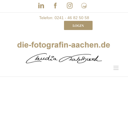
Skip
LinkedIn
Facebook
Instagram
Frau
to
mit
Bizz
content
Telefon: 0241 - 46 82 50 58
LOGIN