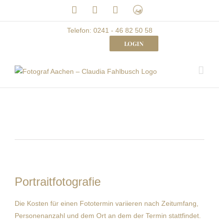
Skip
LinkedIn
Facebook
Instagram
Frau
to
mit
Bizz
content
Telefon: 0241 - 46 82 50 58
LOGIN
Portraitfotografie
Die Kosten für einen Fototermin variieren nach Zeitumfang,
Personenanzahl und dem Ort an dem der Termin stattfindet.