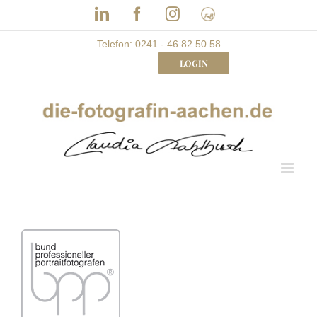
Skip
LinkedIn
Facebook
Instagram
Frau
to
mit
Bizz
content
Telefon: 0241 - 46 82 50 58
LOGIN