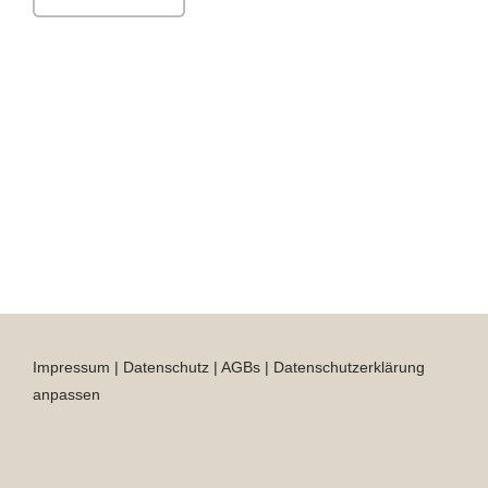
Impressum
|
Datenschutz
|
AGBs
|
Datenschutzerklärung
anpassen