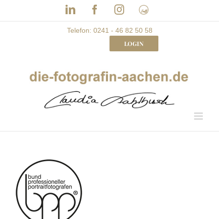
Skip
LinkedIn
Facebook
Instagram
Frau
to
mit
Bizz
content
Telefon: 0241 - 46 82 50 58
LOGIN